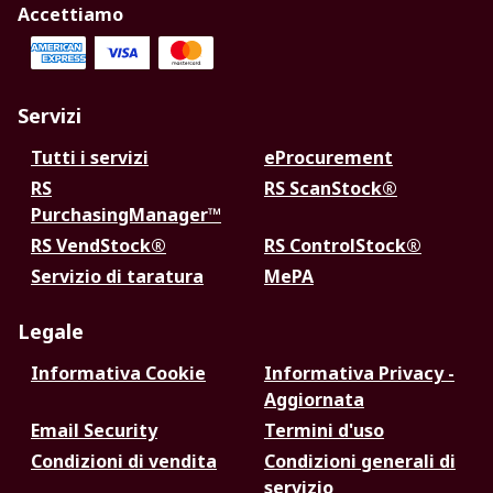
Accettiamo
Servizi
Tutti i servizi
eProcurement
RS
RS ScanStock®
PurchasingManager™
RS VendStock®
RS ControlStock®
Servizio di taratura
MePA
Legale
Informativa Cookie
Informativa Privacy -
Aggiornata
Email Security
Termini d'uso
Condizioni di vendita
Condizioni generali di
servizio