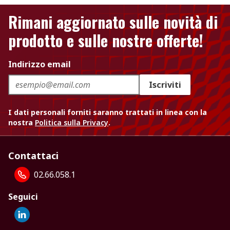
Rimani aggiornato sulle novità di
prodotto e sulle nostre offerte!
Indirizzo email
Iscriviti
I dati personali forniti saranno trattati in linea con la
nostra
Politica sulla Privacy
.
Contattaci
02.66.058.1
Seguici