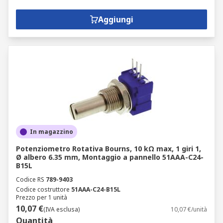
Aggiungi
In magazzino
Potenziometro Rotativa Bourns, 10 kΩ max, 1 giri 1,
Ø albero 6.35 mm, Montaggio a pannello 51AAA-C24-
B15L
Codice RS
789-9403
Codice costruttore
51AAA-C24-B15L
Prezzo per 1 unità
10,07 €
(IVA esclusa)
10,07 €/unità
Quantità