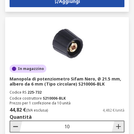
Aggiungi
Altri tipi di resistori variabili includono:
Soppressori di transienti ceramici
Varistori a ossido metallico
Gli accessori del potenziometro
Manopola di potenziometro
Dadi di montaggio potenziometro
Selettori per reostato
In magazzino
Termistori
Manopola di potenziometro Sifam Nero, Ø 21.5 mm,
albero da 6 mm (Tipo circolare) S210006-BLK
Utensili di regolazione per resistore
Codice RS
225-732
trimmer
Codice costruttore
S210006-BLK
Prezzo per 1 confezione da 10 unità
Adattatori per montaggio di resistore
44,82 €
(IVA esclusa)
4,482 €/unità
trimmer
Quantità