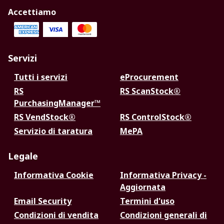
Accettiamo
Servizi
Tutti i servizi
eProcurement
RS
RS ScanStock®
PurchasingManager™
RS VendStock®
RS ControlStock®
Servizio di taratura
MePA
Legale
Informativa Cookie
Informativa Privacy -
Aggiornata
Email Security
Termini d'uso
Condizioni di vendita
Condizioni generali di