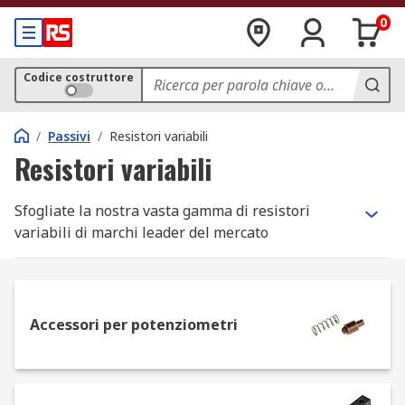
0
Codice costruttore
/
Passivi
/
Resistori variabili
Resistori variabili
Sfogliate la nostra vasta gamma di resistori
variabili di marchi leader del mercato
dell'elettronica quali Vishay, Bourns, EPCOS e RS
Pro.
Che cosa sono i resistori variabili e come
Accessori per potenziometri
funzionano?
I resistori variabili sono componenti elettrici che