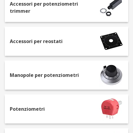
consentono di controllare il flusso di corrente
Accessori per potenziometri
attraverso un circuito elettrico. I resistori
trimmer
variabili possono essere utilizzati in numerosi
tipi diversi di dispositivi, incluso il controllo di
volume e guadagno su strumenti elettrici come
chitarre e bassi. I resistori variabili hanno un
Accessori per reostati
valore minimo e massimo che può alterare la
corrente. I resistori variabili sono estremamente
importanti, senza di essi non è possibile
controllare il circuito.
Manopole per potenziometri
Come funziona un resistore variabile in un
circuito?
Il ruolo di un resistore variabile in un circuito è
Potenziometri
quello di consentire di variare la quantità di
resistenza. Quando la resistenza diminuisce, il
flusso della corrente aumenta. Esistono diversi