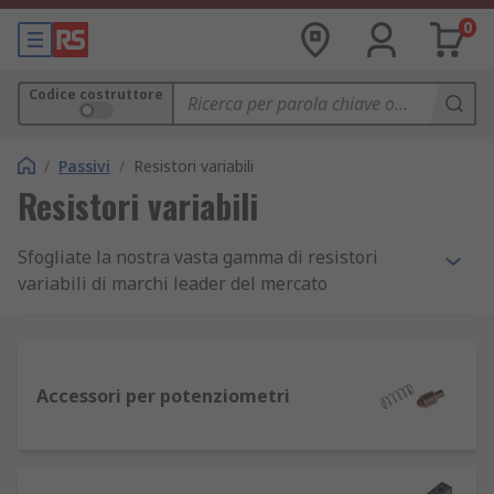
0
Codice costruttore
/
Passivi
/
Resistori variabili
Resistori variabili
Sfogliate la nostra vasta gamma di resistori
variabili di marchi leader del mercato
dell'elettronica quali Vishay, Bourns, EPCOS e RS
Pro.
Che cosa sono i resistori variabili e come
Accessori per potenziometri
funzionano?
I resistori variabili sono componenti elettrici che