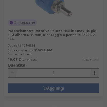
In magazzino
Potenziometro Rotativa Bourns, 100 kΩ max, 10 giri
1, Ø albero 6.35 mm, Montaggio a pannello 3590S-2-
104L
Codice RS
107-0814
Codice costruttore
3590S-2-104L
Prezzo per 1 unità
19,67 €
(IVA esclusa)
19,67 €/unità
Quantità
Aggiungi