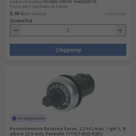
Codice costruttore
PC16SH-10IP06-104A2020-TA
Prezzo per 1 sacchetto da 5 unità
8,46 €
(IVA esclusa)
1,692 €/unità
Quantità
Aggiungi
In magazzino
Potenziometro Rotativa Eaton, 2.2 kΩ max, 1 giri 1, Ø
albero 22.5 mm, Pannello 171157 M22-R2K2