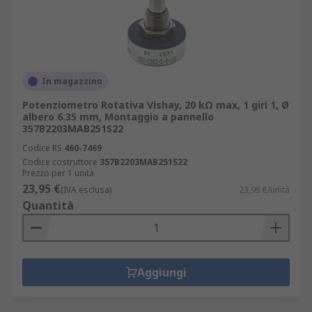
In magazzino
Potenziometro Rotativa Vishay, 20 kΩ max, 1 giri 1, Ø
albero 6.35 mm, Montaggio a pannello
357B2203MAB251S22
Codice RS
460-7469
Codice costruttore
357B2203MAB251S22
Prezzo per 1 unità
23,95 €
(IVA esclusa)
23,95 €/unità
Quantità
Aggiungi