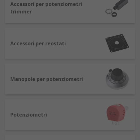
consentono di controllare il flusso di corrente
Accessori per potenziometri
attraverso un circuito elettrico. I resistori
trimmer
variabili possono essere utilizzati in numerosi
tipi diversi di dispositivi, incluso il controllo di
volume e guadagno su strumenti elettrici come
chitarre e bassi. I resistori variabili hanno un
Accessori per reostati
valore minimo e massimo che può alterare la
corrente. I resistori variabili sono estremamente
importanti, senza di essi non è possibile
controllare il circuito.
Manopole per potenziometri
Come funziona un resistore variabile in un
circuito?
Il ruolo di un resistore variabile in un circuito è
Potenziometri
quello di consentire di variare la quantità di
resistenza. Quando la resistenza diminuisce, il
flusso della corrente aumenta. Esistono diversi