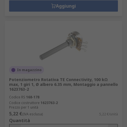
Aggiungi
Altri tipi di resistori variabili includono:
Soppressori di transienti ceramici
Varistori a ossido metallico
Gli accessori del potenziometro
Manopola di potenziometro
Dadi di montaggio potenziometro
Selettori per reostato
In magazzino
Termistori
Potenziometro Rotativa TE Connectivity, 100 kΩ
Utensili di regolazione per resistore
max, 1 giri 1, Ø albero 6.35 mm, Montaggio a pannello
1623763-2
trimmer
Codice RS
168-178
Adattatori per montaggio di resistore
Codice costruttore
1623763-2
trimmer
Prezzo per 1 unità
5,22 €
(IVA esclusa)
5,22 €/unità
Quantità