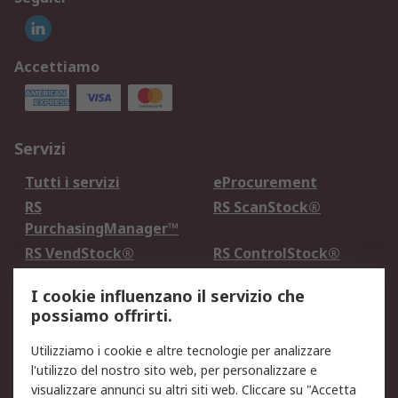
Accettiamo
Servizi
Tutti i servizi
eProcurement
RS
RS ScanStock®
PurchasingManager™
RS VendStock®
RS ControlStock®
Servizio di taratura
MePA
I cookie influenzano il servizio che
possiamo offrirti.
Legale
Utilizziamo i cookie e altre tecnologie per analizzare
Informativa Cookie
Informativa Privacy -
l'utilizzo del nostro sito web, per personalizzare e
Aggiornata
visualizzare annunci su altri siti web. Cliccare su "Accetta