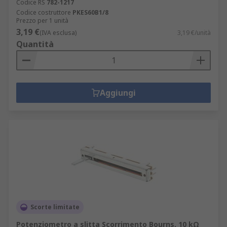
Codice RS
782-1217
Codice costruttore
PKES60B1/8
Prezzo per 1 unità
3,19 €
(IVA esclusa)
3,19 €/unità
Quantità
Aggiungi
Scorte limitate
Potenziometro a slitta Scorrimento Bourns, 10 kΩ