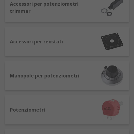
consentono di controllare il flusso di corrente
Accessori per potenziometri
attraverso un circuito elettrico. I resistori
trimmer
variabili possono essere utilizzati in numerosi
tipi diversi di dispositivi, incluso il controllo di
volume e guadagno su strumenti elettrici come
chitarre e bassi. I resistori variabili hanno un
Accessori per reostati
valore minimo e massimo che può alterare la
corrente. I resistori variabili sono estremamente
importanti, senza di essi non è possibile
controllare il circuito.
Manopole per potenziometri
Come funziona un resistore variabile in un
circuito?
Il ruolo di un resistore variabile in un circuito è
Potenziometri
quello di consentire di variare la quantità di
resistenza. Quando la resistenza diminuisce, il
flusso della corrente aumenta. Esistono diversi