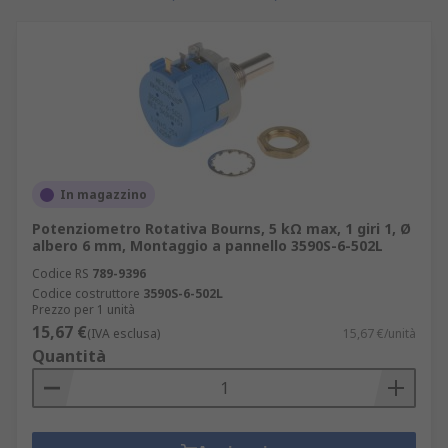
variabile utilizzata per controllare la
corrente all'interno di un circuito elettrico.
Possono controllare la resistenza senza
doverla interrompere. A differenza del
potenziometro, il reostato utilizza solo 2
conduttori. Viene realizzata una
connessione ad una estremità dell'elemento
resistivo e l'altro collegamento viene
In magazzino
realizzato all'estremità del cursore del
resistore variabile. I reostati sono
Potenziometro Rotativa Bourns, 5 kΩ max, 1 giri 1, Ø
albero 6 mm, Montaggio a pannello 3590S-6-502L
comunemente utilizzati nel controllo di
Codice RS
789-9396
motori.
Codice costruttore
3590S-6-502L
Resistori trimmer
A differenza di altri
Prezzo per 1 unità
15,67 €
resistori, un resistore trimmer è un
(IVA esclusa)
15,67 €/unità
Quantità
componente più piccolo utilizzato
all'interno di un circuito e che non richiede
di essere regolato di nuovo. Essi sono noti
anche come trimmer.