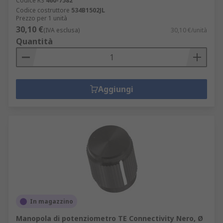
Codice RS
460-7582
Codice costruttore
534B1502JL
Prezzo per 1 unità
30,10 €
(IVA esclusa)
30,10 €/unità
Quantità
Aggiungi
In magazzino
Manopola di potenziometro TE Connectivity Nero, Ø