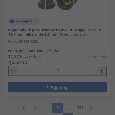
In magazzino
Manopola di potenziometro RS PRO Grigio, Nero, Ø
11.6 mm, albero da 3.2 mm (Tipo circolare)
Codice RS
259-6828
Prezzo per 1 confezione da 5 unità
11,27 €
(IVA esclusa)
2,254 €/unità
Quantità
Aggiungi
1
5
321