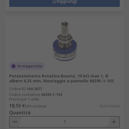
Aggiungi
Altri tipi di resistori variabili includono:
Soppressori di transienti ceramici
Varistori a ossido metallico
Gli accessori del potenziometro
Manopola di potenziometro
Dadi di montaggio potenziometro
Selettori per reostato
In magazzino
Termistori
Potenziometro Rotativa Bourns, 10 kΩ max 1, Ø
albero 6.35 mm, Montaggio a pannello 6639S-1-103
Utensili di regolazione per resistore
Codice RS
164-2677
trimmer
Codice costruttore
6639S-1-103
Prezzo per 1 unità
Adattatori per montaggio di resistore
18,55 €
(IVA esclusa)
18,55 €/unità
trimmer
Quantità