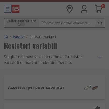
0
Codice costruttore
/
Passivi
/
Resistori variabili
Resistori variabili
Sfogliate la nostra vasta gamma di resistori
variabili di marchi leader del mercato
dell'elettronica quali Vishay, Bourns, EPCOS e RS
Pro.
Che cosa sono i resistori variabili e come
Accessori per potenziometri
funzionano?
I resistori variabili sono componenti elettrici che