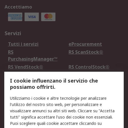
Accettiamo
Servizi
Tutti i servizi
eProcurement
RS
RS ScanStock®
PurchasingManager™
RS VendStock®
RS ControlStock®
Servizio di taratura
MePA
I cookie influenzano il servizio che
possiamo offrirti.
Legale
Utilizziamo i cookie e altre tecnologie per analizzare
Informativa Cookie
Informativa Privacy -
l'utilizzo del nostro sito web, per personalizzare e
Aggiornata
visualizzare annunci su altri siti web. Cliccare su "Accetta
Email Security
Termini d'uso
tutti" significa accettare l'uso dei cookie non essenziali.
Condizioni di vendita
Condizioni generali di
Puoi scegliere quali cookie accettare cliccando su