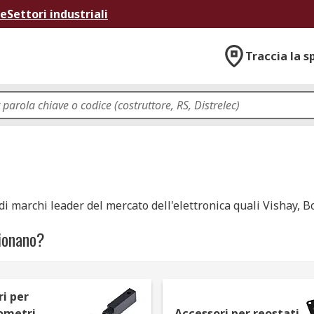
ne
Settori industriali
Traccia la s
 di marchi leader del mercato dell'elettronica quali Vishay, 
zionano?
entono di controllare il flusso di corrente attraverso un circui
ispositivi, incluso il controllo di volume e guadagno su strum
i per
che può alterare la corrente. I resistori variabili sono est
ometri
Accessori per reostati