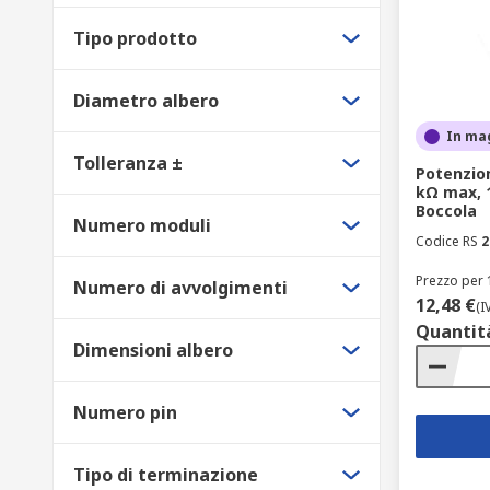
Tipo prodotto
Diametro albero
In ma
Tolleranza ±
Potenzio
kΩ max, 1
Boccola
Numero moduli
Codice RS
2
Prezzo per 
Numero di avvolgimenti
12,48 €
(I
Quantit
Dimensioni albero
Numero pin
Tipo di terminazione