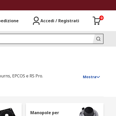
0
pedizione
Accedi / Registrati
Bourns, EPCOS e RS Pro.
Mostra
to elettrico. I resistori variabili
enti elettrici come chitarre e bassi. I
Manopole per
remamente importanti, senza di essi non è