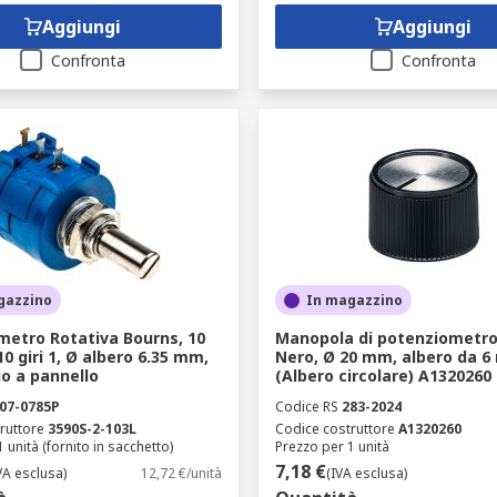
Aggiungi
Aggiungi
Confronta
Confronta
gazzino
In magazzino
metro Rotativa Bourns, 10
Manopola di potenziometr
0 giri 1, Ø albero 6.35 mm,
Nero, Ø 20 mm, albero da 
o a pannello
(Albero circolare) A1320260
07-0785P
Codice RS
283-2024
ruttore
3590S-2-103L
Codice costruttore
A1320260
 unità (fornito in sacchetto)
Prezzo per 1 unità
7,18 €
VA esclusa)
12,72 €/unità
(IVA esclusa)