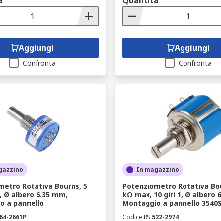
à
Quantità
Aggiungi
Aggiungi
Confronta
Confronta
gazzino
In magazzino
metro Rotativa Bourns, 5
Potenziometro Rotativa Bou
, Ø albero 6.35 mm,
kΩ max, 10 giri 1, Ø albero 
o a pannello
Montaggio a pannello 3540S
64-2661P
Codice RS
522-2974