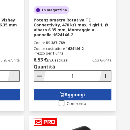
o all'interno di un circuito e che non
In magazzino
 Vishay
Potenziometro Rotativa TE
 6.35 mm
Connectivity, 470 kΩ max, 1 giri 1, Ø
albero 6.35 mm, Montaggio a
pannello 1624146-2
Codice RS
387-789
Codice costruttore
1624146-2
Prezzo per 1 unità
6,53 €
53,93 €/unità
(IVA esclusa)
6,53 €/unità
Quantità
Aggiungi
Confronta