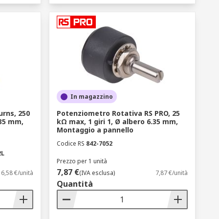
In magazzino
rns, 250
Potenziometro Rotativa RS PRO, 25
.35 mm,
kΩ max, 1 giri 1, Ø albero 6.35 mm,
Montaggio a pannello
Codice RS
842-7052
2L
Prezzo per 1 unità
7,87 €
6,58 €/unità
(IVA esclusa)
7,87 €/unità
Quantità