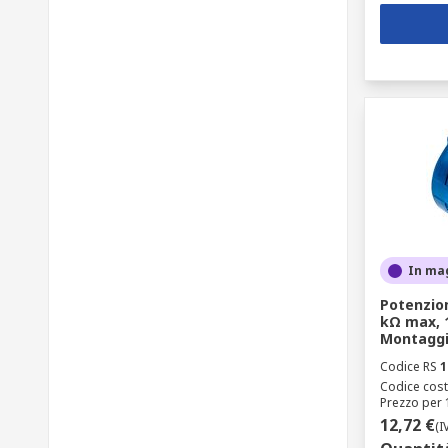
In ma
Potenzio
kΩ max, 1
Montaggi
Codice RS
1
Codice cost
Prezzo per 1
12,72 €
(I