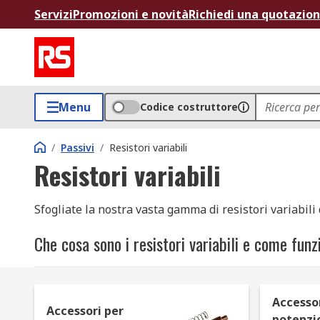
Servizi
Promozioni e novità
Richiedi una quotazio
Menu
Codice costruttore
/
Passivi
/
Resistori variabili
Resistori variabili
Sfogliate la nostra vasta gamma di resistori variabili
Che cosa sono i resistori variabili e come fun
I resistori variabili sono componenti elettrici che cons
possono essere utilizzati in numerosi tipi diversi di d
Accessor
Accessori per
resistori variabili hanno un valore minimo e massimo 
potenzi