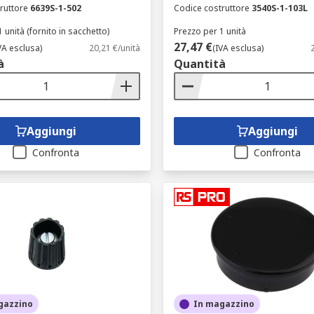
ruttore
6639S-1-502
Codice costruttore
3540S-1-103L
 unità (fornito in sacchetto)
Prezzo per 1 unità
27,47 €
VA esclusa)
20,21 €/unità
(IVA esclusa)
à
Quantità
Aggiungi
Aggiungi
Confronta
Confronta
gazzino
In magazzino