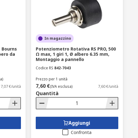
In magazzino
 Bourns
Potenziometro Rotativa RS PRO, 500
bero da
Ω max, 1 giri 1, Ø albero 6.35 mm,
Montaggio a pannello
Codice RS
842-7043
a)
Prezzo per 1 unità
7,60 €
7,07 €/unità
(IVA esclusa)
7,60 €/unità
Quantità
Aggiungi
Confronta