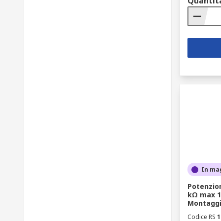
Quantit
In ma
Potenzio
kΩ max 1
Montaggi
Codice RS
1