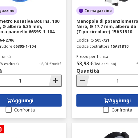
ri, un resistore trimmer è un componente più piccolo utilizzat
noti anche come trimmer.
gazzino
In magazzino
metro Rotativa Bourns, 100
Manopola di potenziometro
, Ø albero 6.35 mm,
Nero, Ø 17.7 mm, albero da
o a pannello 6639S-1-104
(Tipo circolare) 15A31B10
64-2706
Codice RS
509-721
ruttore
6639S-1-104
Codice costruttore
15A31B10
1 unità
Prezzo per 1 unità
53,93 €
VA esclusa)
18,01 €/unità
(IVA esclusa)
à
Quantità
Aggiungi
Aggiungi
Confronta
Confronta