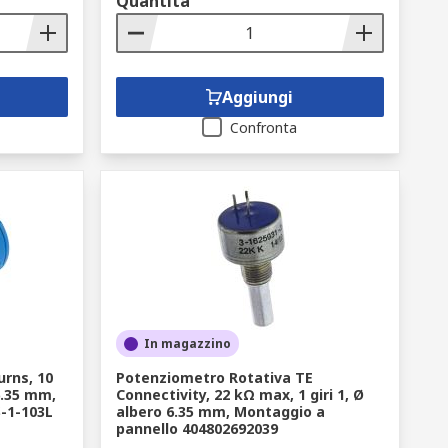
Quantità
Aggiungi
Confronta
In magazzino
rns, 10
Potenziometro Rotativa TE
6.35 mm,
Connectivity, 22 kΩ max, 1 giri 1, Ø
-1-103L
albero 6.35 mm, Montaggio a
pannello 404802692039