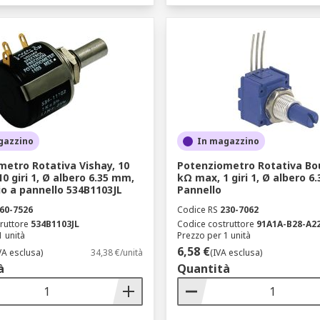
gazzino
In magazzino
etro Rotativa Vishay, 10
Potenziometro Rotativa Bou
0 giri 1, Ø albero 6.35 mm,
kΩ max, 1 giri 1, Ø albero 6
o a pannello 534B1103JL
Pannello
60-7526
Codice RS
230-7062
ruttore
534B1103JL
Codice costruttore
91A1A-B28-A2
1 unità
Prezzo per 1 unità
6,58 €
VA esclusa)
34,38 €/unità
(IVA esclusa)
à
Quantità