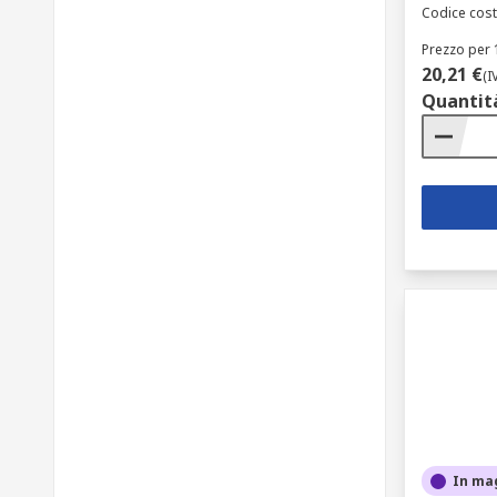
Codice cost
Prezzo per 1
20,21 €
(I
Quantit
In ma