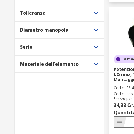
Tolleranza
Diametro manopola
Serie
In ma
Materiale dell'elemento
Potenziom
kΩ max, 1
Montaggi
Codice RS
4
Codice cost
Prezzo per 
34,38 €
(I
Quantit