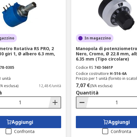
gazzino
In magazzino
metro Rotativa RS PRO, 2
Manopola di potenziometro
0 giri 1, Ø albero 6.3 mm,
Nero, Cromo, Ø 22.8 mm, al
6.35 mm (Tipo circolare)
78-0305
Codice RS
743-5661P
Codice costruttore
H-516-6A
1 unità
Prezzo per 1 unità (fornito in scatol
7,07 €
VA esclusa)
12,48 €/unità
(IVA esclusa)
à
Quantità
Aggiungi
Aggiungi
Confronta
Confronta