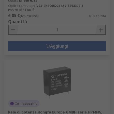
Codice RS
690-0782
Codice costruttore
V23134B0052C642 7-1393302-5
Prezzo per 1 unità
6,05 €
(IVA esclusa)
6,05 €/unità
Quantità
Aggiungi
In magazzino
Relè di potenza Hongfa Europe GMBH serie HF14FW,