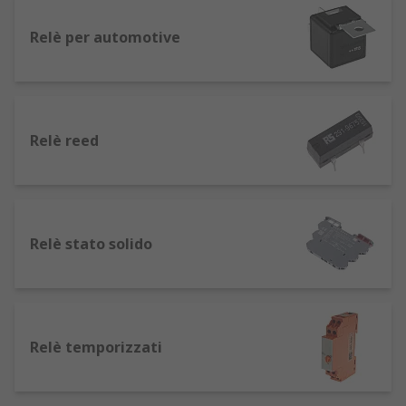
tastiere.
Relè per automotive
Relè ad alta frequenza e RF
: essenziali per
la separazione dei circuiti responsabili della
ricezione e trasmissione di segnali ad alta
frequenza, come nei dispositivi radio. Usati
anche nell'informatica, nell'industria delle
Relè reed
apparecchiature di prova e in ambienti con
tensioni elevate. La loro efficienza li rende
ideali per applicazioni in cui i relè standard
non sono sufficienti.
Relè stato solido
Relè Passo Passo: forniscono impulsi precisi
per controllare il movimento in incrementi
prestabiliti, rendendoli ideali per
applicazioni di automazione e robotica,
come motori passo-passo.
Relè temporizzati
Relè Commutatore: controllano apertura e
chiusura di circuiti elettrici. Si usano in