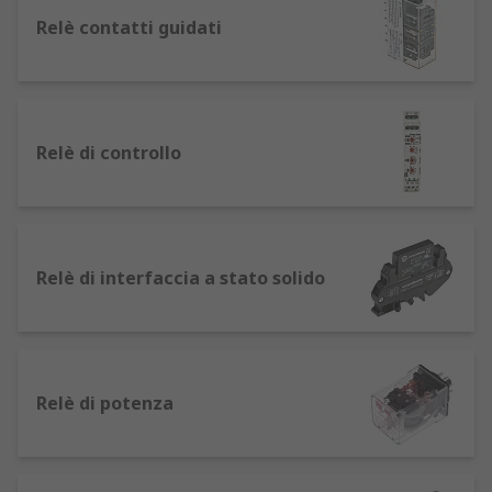
e, grazie alla loro struttura, possono spegnere o
amplificare una corrente notevolmente
Relè contatti guidati
maggiore.
Come funziona un relè per impieghi
generali
Relè di controllo
I relè funzionano sulla base di una forza
elettromagnetica. Il conduttore di un relè è
composto da una bobina di filo che diventa un
magnete quando riceve corrente elettrica. La
Relè di interfaccia a stato solido
bobina è comunemente di rame, che è a bassa
resistenza e agevola la trasmissione elettrica.
I relè agiscono da ponte tra i dispositivi,
ricevendo un segnale di ingresso dal primo e
Relè di potenza
trasmettendo un'uscita al secondo.
La corrente elettromagnetica generata