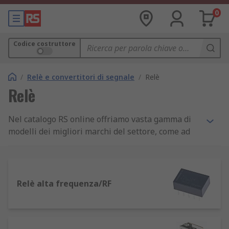
0
Codice costruttore
/
Relè e convertitori di segnale
/
Relè
Relè
Nel catalogo RS online offriamo vasta gamma di
modelli dei migliori marchi del settore, come ad
esempio: Panasonic,
Finder
, Omron, TE
Connectivity e il nostro marchio RS PRO.
Cos'è un relè
Relè alta frequenza/RF
I relè sono interruttori elettromagnetici
alimentati da una corrente relativamente piccola