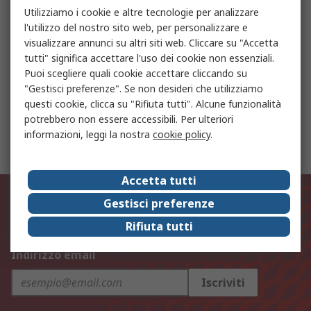
Utilizziamo i cookie e altre tecnologie per analizzare
l'utilizzo del nostro sito web, per personalizzare e
Custodie per multimetri
visualizzare annunci su altri siti web. Cliccare su "Accetta
tutti" significa accettare l'uso dei cookie non essenziali.
Puoi scegliere quali cookie accettare cliccando su
Batterie a dimensioni speciali ricaricabili
"Gestisci preferenze". Se non desideri che utilizziamo
questi cookie, clicca su "Rifiuta tutti". Alcune funzionalità
potrebbero non essere accessibili. Per ulteriori
informazioni, leggi la nostra
cookie policy
.
Regolatori di livello
Accetta tutti
Rimani aggiornato sulle novità di
Gestisci preferenze
prodotto e sulle nostre offerte!
Rifiuta tutti
Indirizzo email
Iscriviti