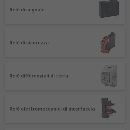
dall'ingresso elettrico del primo dispositivo sul
relè provoca l'apertura o chiusura dei contatti,
Relè di segnale
determinando la trasmissione o il blocco del
segnale elettrico al secondo dispositivo.
Tipi di relè elettromagnetici e applicazioni
Relè di sicurezza
Esistono diversi tipi di relè, idonei a molteplici
applicazioni, inclusi:
Relè bistabili: utilizzati in applicazioni come
Relè differenziali di terra
porte automatiche, cancelli e sistemi
d'illuminazione. La loro capacità di
mantenere la posizione dopo
l'alimentazione li rende ideali per situazioni
in cui è richiesto un funzionamento
Relè elettromeccanici di interfaccia
persistente.
Relè non-bistabili: normalmente si trovano
in applicazioni con pulsanti, come le