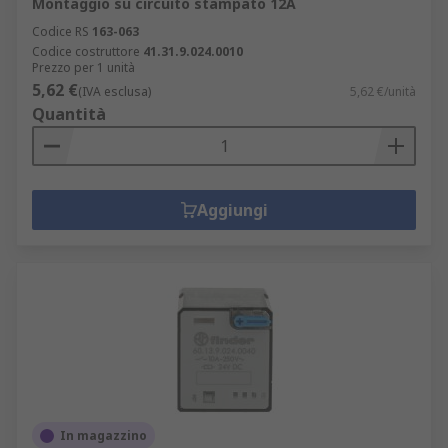
Montaggio su circuito stampato 12A
di controllo che richiedono un'operazione a
Codice RS
163-063
12V.
Codice costruttore
41.31.9.024.0010
Relè 24 Volt: operano con tensione di
Prezzo per 1 unità
5,62 €
alimentazione di 24V. Impiegati in
(IVA esclusa)
5,62 €/unità
Quantità
applicazioni industriali, automobilistiche ed
elettroniche che richiedono tensione di 24V
per il controllo dei circuiti.
Relè 220V: funzionano con tensione di
Aggiungi
alimentazione di 220 volt. Sono impiegati in
applicazioni elettriche che richiedono
tensione più elevata.
In magazzino