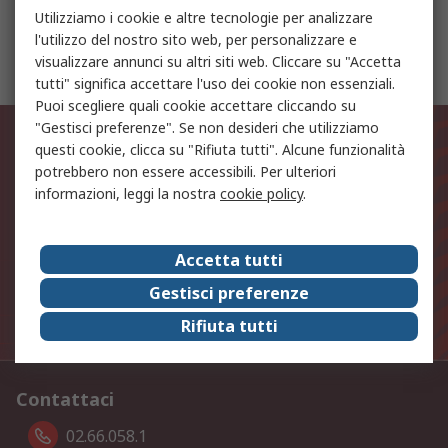
Utilizziamo i cookie e altre tecnologie per analizzare
Pilz Staffa per Dispositivo di bloccaggio di
l'utilizzo del nostro sito web, per personalizzare e
sicurezza
visualizzare annunci su altri siti web. Cliccare su "Accetta
tutti" significa accettare l'uso dei cookie non essenziali.
Puoi scegliere quali cookie accettare cliccando su
Rimani aggiornato sulle novità di
"Gestisci preferenze". Se non desideri che utilizziamo
questi cookie, clicca su "Rifiuta tutti". Alcune funzionalità
prodotto e sulle nostre offerte!
potrebbero non essere accessibili. Per ulteriori
informazioni, leggi la nostra
cookie policy
.
Indirizzo email
Accetta tutti
Iscriviti
Gestisci preferenze
I dati personali forniti saranno trattati in linea con la
Rifiuta tutti
nostra
Politica sulla Privacy
.
Contattaci
02.66.058.1