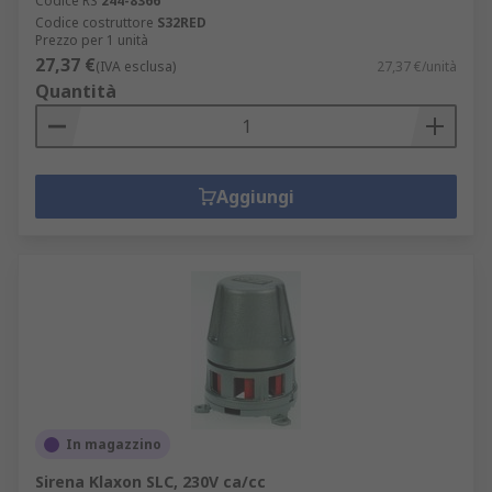
Codice RS
244-8366
Codice costruttore
S32RED
Prezzo per 1 unità
27,37 €
(IVA esclusa)
27,37 €/unità
Quantità
Aggiungi
In magazzino
Sirena Klaxon SLC, 230V ca/cc