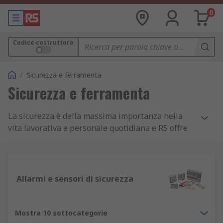
0
Codice costruttore
/
Sicurezza e ferramenta
Sicurezza e ferramenta
La sicurezza è della massima importanza nella
vita lavorativa e personale quotidiana e RS offre
un'ampia gamma di soluzioni di sicurezza
adeguate in quasi ogni eventualità.
Sistemi di allarme
– con una varietà di opzioni
Allarmi e sensori di sicurezza
di allarme, tra cui allarmi per una semplice zona
singola, multi-zona espandibili e personali, la
nostra gamma può coprire qualsiasi applicazione.
Mostra 10 sottocategorie
Molti dei nostri sistemi di allarme hanno una