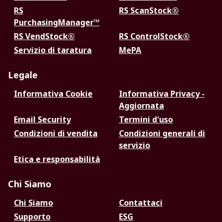
RS
RS ScanStock®
PurchasingManager™
RS VendStock®
RS ControlStock®
Servizio di taratura
MePA
Legale
Informativa Cookie
Informativa Privacy -
Aggiornata
Email Security
Termini d'uso
Condizioni di vendita
Condizioni generali di
servizio
Etica e responsabilità
Chi Siamo
Chi Siamo
Contattaci
Supporto
ESG