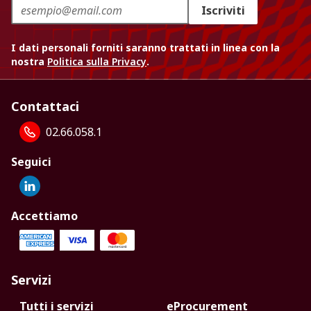
Iscriviti
I dati personali forniti saranno trattati in linea con la
nostra
Politica sulla Privacy
.
Contattaci
02.66.058.1
Seguici
Accettiamo
Servizi
Tutti i servizi
eProcurement