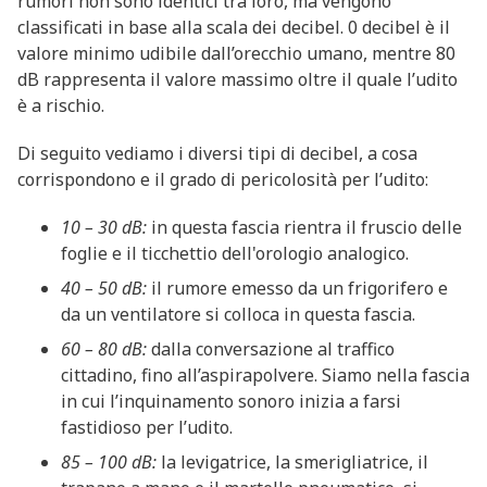
rumori non sono identici tra loro, ma vengono
classificati in base alla scala dei decibel. 0 decibel è il
valore minimo udibile dall’orecchio umano, mentre 80
dB rappresenta il valore massimo oltre il quale l’udito
è a rischio.
Di seguito vediamo i diversi tipi di decibel, a cosa
corrispondono e il grado di pericolosità per l’udito:
10 – 30 dB:
in questa fascia rientra il fruscio delle
foglie e il ticchettio dell'orologio analogico.
40 – 50 dB:
il rumore emesso da un frigorifero e
da un ventilatore si colloca in questa fascia.
60 – 80 dB:
dalla conversazione al traffico
cittadino, fino all’aspirapolvere. Siamo nella fascia
in cui l’inquinamento sonoro inizia a farsi
fastidioso per l’udito.
85 – 100 dB:
la levigatrice, la smerigliatrice, il