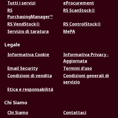
Tutti i servizi
eProcurement
RS
RS ScanStock®
PurchasingManager™
RS VendStock®
RS ControlStock®
Servizio di taratura
MePA
Legale
Informativa Cookie
Informativa Privacy -
Aggiornata
Email Security
Termini d'uso
Condizioni di vendita
Condizioni generali di
servizio
Etica e responsabilità
Chi Siamo
Chi Siamo
Contattaci