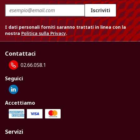
Iscriviti
I dati personali forniti saranno trattati in linea con la
nostra
Politica sulla Privacy
.
Contattaci
02.66.058.1
Seguici
Accettiamo
Servizi