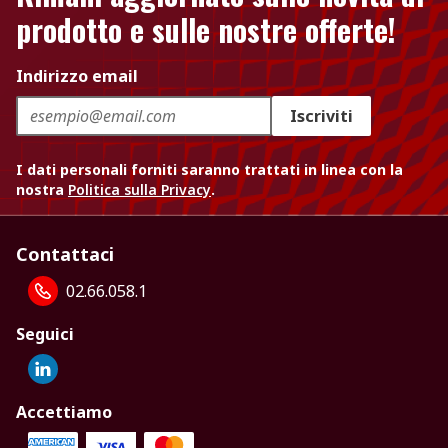
prodotto e sulle nostre offerte!
Indirizzo email
Iscriviti
I dati personali forniti saranno trattati in linea con la
nostra
Politica sulla Privacy
.
Contattaci
02.66.058.1
Seguici
Accettiamo