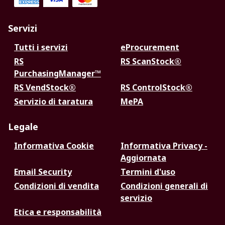
Servizi
Tutti i servizi
eProcurement
RS
RS ScanStock®
PurchasingManager™
RS VendStock®
RS ControlStock®
Servizio di taratura
MePA
Legale
Informativa Cookie
Informativa Privacy -
Aggiornata
Email Security
Termini d'uso
Condizioni di vendita
Condizioni generali di
servizio
Etica e responsabilità