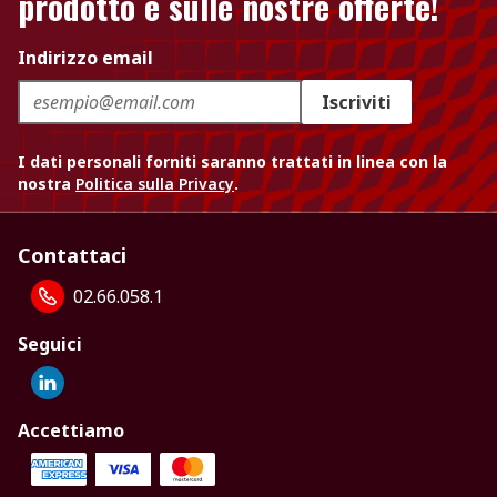
prodotto e sulle nostre offerte!
Indirizzo email
Iscriviti
I dati personali forniti saranno trattati in linea con la
nostra
Politica sulla Privacy
.
Contattaci
02.66.058.1
Seguici
Accettiamo