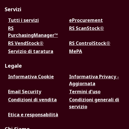
Servizi
Tutti i servizi
eProcurement
RS
RS ScanStock®
PurchasingManager™
RS VendStock®
RS ControlStock®
Servizio di taratura
MePA
Legale
Informativa Cookie
Informativa Privacy -
Aggiornata
Email Security
Termini d'uso
Condizioni di vendita
Condizioni generali di
servizio
Etica e responsabilità