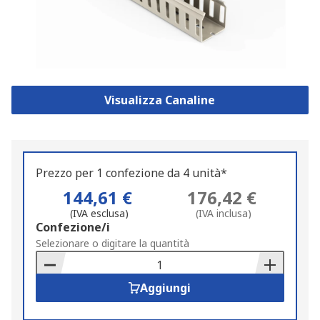
Visualizza Canaline
Prezzo per 1 confezione da 4 unità*
144,61 €
176,42 €
(IVA esclusa)
(IVA inclusa)
Add
Confezione/i
to
Selezionare o digitare la quantità
Basket
Aggiungi