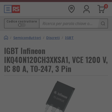
0
Codice costruttore
/
Semiconduttori
/
Discreti
/
IGBT
IGBT Infineon
IKQ40N120CH3XKSA1, VCE 1200 V,
IC 80 A, TO-247, 3 Pin