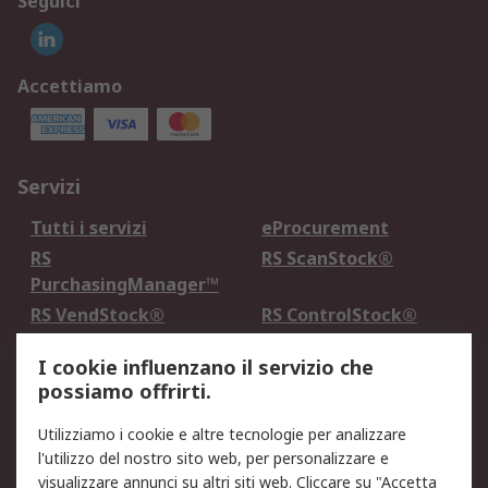
Seguici
Accettiamo
Servizi
Tutti i servizi
eProcurement
RS
RS ScanStock®
PurchasingManager™
RS VendStock®
RS ControlStock®
Servizio di taratura
MePA
I cookie influenzano il servizio che
possiamo offrirti.
Legale
Utilizziamo i cookie e altre tecnologie per analizzare
Informativa Cookie
Informativa Privacy -
l'utilizzo del nostro sito web, per personalizzare e
Aggiornata
visualizzare annunci su altri siti web. Cliccare su "Accetta