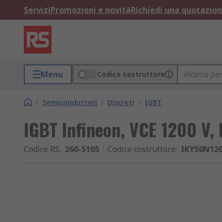
Servizi
Promozioni e novità
Richiedi una quotazio
Menu
Codice costruttore
/
Semiconduttori
/
Discreti
/
IGBT
IGBT Infineon, VCE 1200 V, 
Codice RS
:
260-5105
Codice costruttore
:
IKY50N12