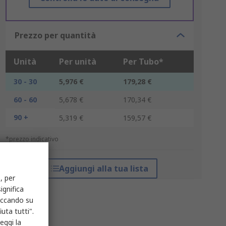
Prezzo per quantità
Unità
Per unità
Per Tubo*
30 - 30
5,976 €
179,28 €
60 - 60
5,678 €
170,34 €
90 +
5,319 €
159,57 €
*prezzo indicativo
Aggiungi alla tua lista
, per
ignifica
liccando su
uta tutti".
eggi la