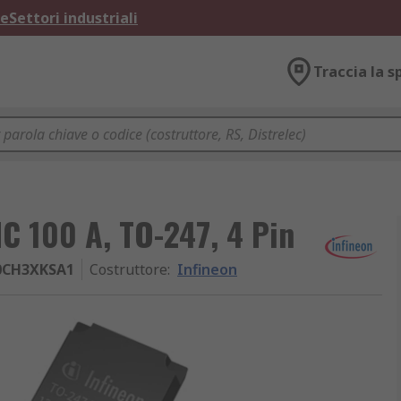
ne
Settori industriali
Traccia la s
IC 100 A, TO-247, 4 Pin
0CH3XKSA1
Costruttore
:
Infineon