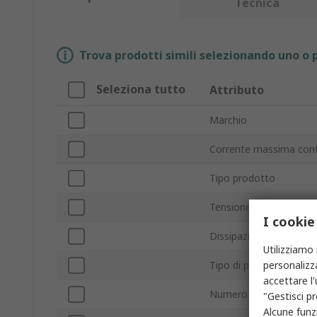
Tecnica
Trova prodotti simili selezionando uno o p
Seleziona tutto
Attributo
Marchio
Corrente massima conti
Tipo prodotto
Tensione massima emet
I cookie
Dissipazione di poten
Utilizziamo 
personalizza
Tipo di package
accettare l
Numero pin
"Gestisci pr
Alcune funzi