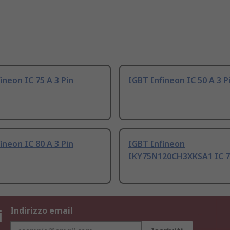
ineon IC 75 A 3 Pin
IGBT Infineon IC 50 A 3 P
ineon IC 80 A 3 Pin
IGBT Infineon
IKY75N120CH3XKSA1 IC 75
i
Indirizzo email