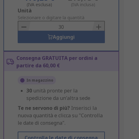
(IVA esclusa)
(IVA inclusa)
Add
Unità
to
Selezionare o digitare la quantità
Basket
Aggiungi
Consegna GRATUITA per ordini a
partire da 60,00 €
In magazzino
30
unità pronte per la
spedizione da un'altra sede
Te ne servono di più?
Inserisci la
nuova quantità e clicca su "Controlla
le date di consegna".
Controlla le date di consegna