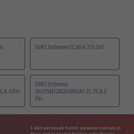
in
IGBT Infineon IC 80 A TO-247
IGBT Infineon
 A 4 Pin
IKQ75N120CH3XKSA1 IC 75 A 3
Pin
I dati personali forniti saranno trattati in
linea con la nostra
Politica sulla Privacy
.