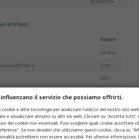
prodotto
iù attributi.
Valore
Infineon
nua collettore Ic
100A
IGBT
titore del collettore Vceo
1200V
 influenzano il servizio che possiamo offrirti.
za massima Pd
652W
i cookie e altre tecnologie per analizzare l'utilizzo del nostro sito web
re e visualizzare annunci su altri siti web. Cliccare su "Accetta tutti" s
TO-247
'uso dei cookie non essenziali. Puoi scegliere quali cookie accettare c
4
eferenze". Se non desideri che utilizziamo questi cookie, clicca su "Rifi
onalità potrebbero non essere accessibili. Per ulteriori informazioni, l