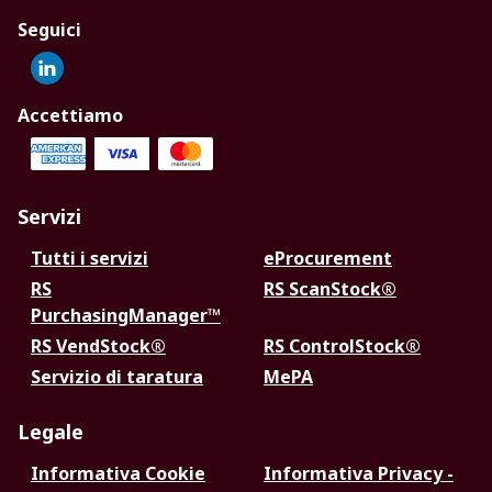
Seguici
Accettiamo
Servizi
Tutti i servizi
eProcurement
RS
RS ScanStock®
PurchasingManager™
RS VendStock®
RS ControlStock®
Servizio di taratura
MePA
Legale
Informativa Cookie
Informativa Privacy -