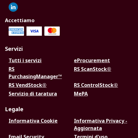
Accettiamo
Servizi
Tutti i servizi
eProcurement
RS
RS ScanStock®
PurchasingManager™
RS VendStock®
RS ControlStock®
Servizio di taratura
MePA
Legale
Informativa Cookie
Informativa Privacy -
Aggiornata
Email Security
Termini d'uso