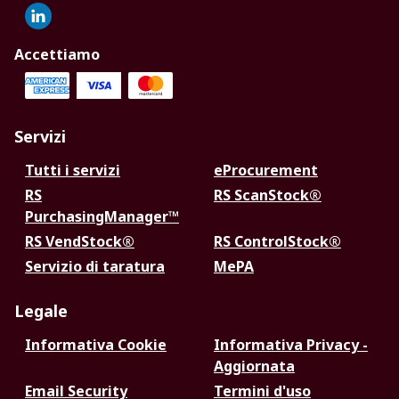
Accettiamo
Servizi
Tutti i servizi
eProcurement
RS
RS ScanStock®
PurchasingManager™
RS VendStock®
RS ControlStock®
Servizio di taratura
MePA
Legale
Informativa Cookie
Informativa Privacy -
Aggiornata
Email Security
Termini d'uso