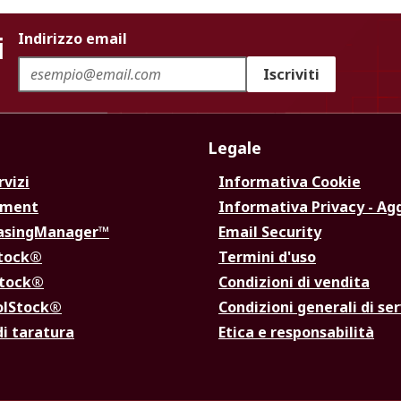
i
Indirizzo email
Iscriviti
Legale
rvizi
Informativa Cookie
ement
Informativa Privacy - Ag
hasingManager™
Email Security
Stock®
Termini d'uso
Stock®
Condizioni di vendita
olStock®
Condizioni generali di ser
di taratura
Etica e responsabilità