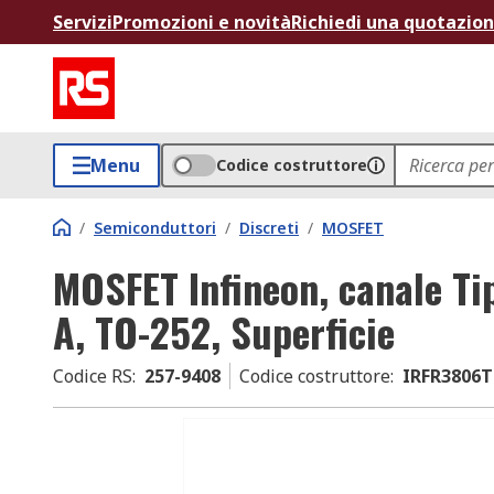
Servizi
Promozioni e novità
Richiedi una quotazio
Menu
Codice costruttore
/
Semiconduttori
/
Discreti
/
MOSFET
MOSFET Infineon, canale Ti
A, TO-252, Superficie
Codice RS
:
257-9408
Codice costruttore
:
IRFR3806