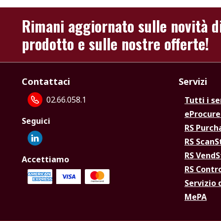
Rimani aggiornato sulle novità d
prodotto e sulle nostre offerte!
Contattaci
Servizi
02.66.058.1
Tutti i se
eProcur
Seguici
RS Purc
RS Scan
RS Vend
Accettiamo
RS Contr
Servizio 
MePA