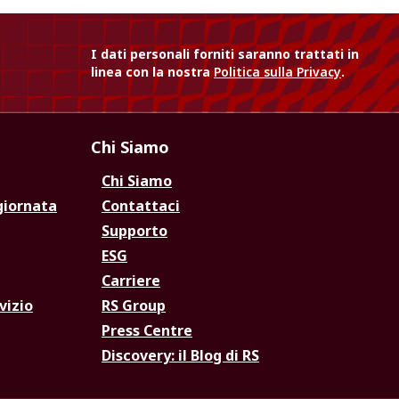
I dati personali forniti saranno trattati in
linea con la nostra
Politica sulla Privacy
.
Chi Siamo
Chi Siamo
giornata
Contattaci
Supporto
ESG
Carriere
vizio
RS Group
Press Centre
Discovery: il Blog di RS