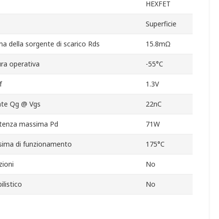
HEXFET
Superficie
a della sorgente di scarico Rds
15.8mΩ
ra operativa
-55°C
f
1.3V
gate Qg @ Vgs
22nC
otenza massima Pd
71W
ima di funzionamento
175°C
ioni
No
listico
No