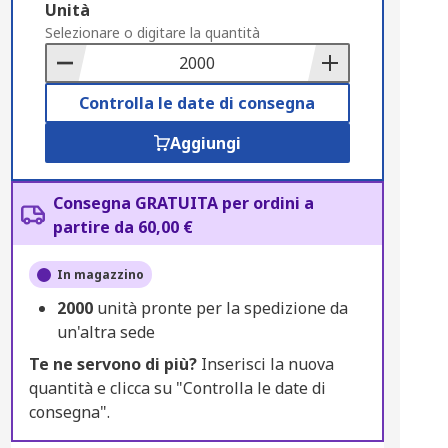
Add
Unità
to
Selezionare o digitare la quantità
Basket
Controlla le date di consegna
Aggiungi
Consegna GRATUITA per ordini a
partire da 60,00 €
In magazzino
2000
unità pronte per la spedizione da
un'altra sede
Te ne servono di più?
Inserisci la nuova
quantità e clicca su "Controlla le date di
consegna".