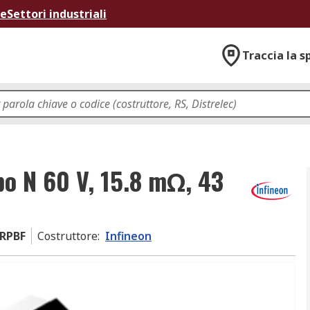
ne
Settori industriali
Traccia la s
po N 60 V, 15.8 mΩ, 43
TRPBF
Costruttore
:
Infineon