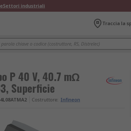
ne
Settori industriali
Traccia la s
po P 40 V, 40.7 mΩ
3, Superficie
P4L08ATMA2
Costruttore
:
Infineon