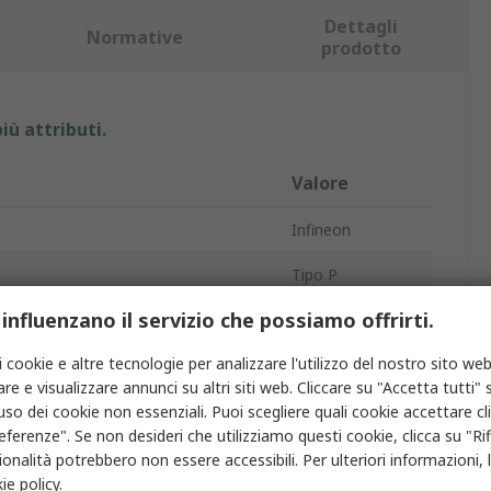
Dettagli
Normative
prodotto
iù attributi.
Valore
Infineon
Tipo P
 influenzano il servizio che possiamo offrirti.
MOSFET
i cookie e altre tecnologie per analizzare l'utilizzo del nostro sito web
 scarico continua Id
80A
re e visualizzare annunci su altri siti web. Cliccare su "Accetta tutti" s
lla sorgente di scarico Vds
40V
'uso dei cookie non essenziali. Puoi scegliere quali cookie accettare c
eferenze". Se non desideri che utilizziamo questi cookie, clicca su "Rifi
iPB
onalità potrebbero non essere accessibili. Per ulteriori informazioni, l
ie policy
.