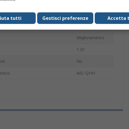
TO-263
Superficie
fiuta tutti
Gestisci preferenze
Accetta t
della sorgente di scarico Rds
40.7mΩ
Miglioramento
1.2V
oni
No
stico
AEC-Q101