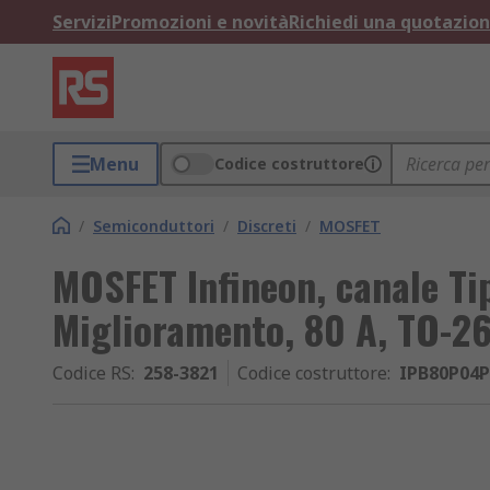
Servizi
Promozioni e novità
Richiedi una quotazio
Menu
Codice costruttore
/
Semiconduttori
/
Discreti
/
MOSFET
MOSFET Infineon, canale Ti
Miglioramento, 80 A, TO-26
Codice RS
:
258-3821
Codice costruttore
:
IPB80P04