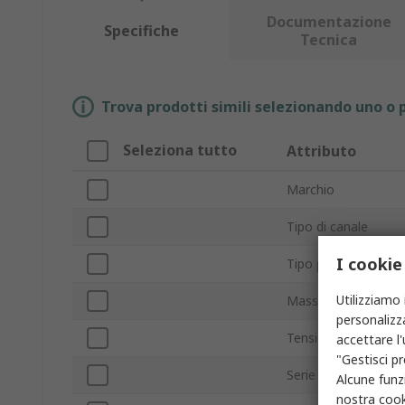
Documentazione
Specifiche
Tecnica
Trova prodotti simili selezionando uno o p
Seleziona tutto
Attributo
Marchio
Tipo di canale
I cookie
Tipo prodotto
Utilizziamo 
Massima corrente di
personalizza
Tensione massima de
accettare l
"Gestisci pr
Serie
Alcune funzi
nostra
cook