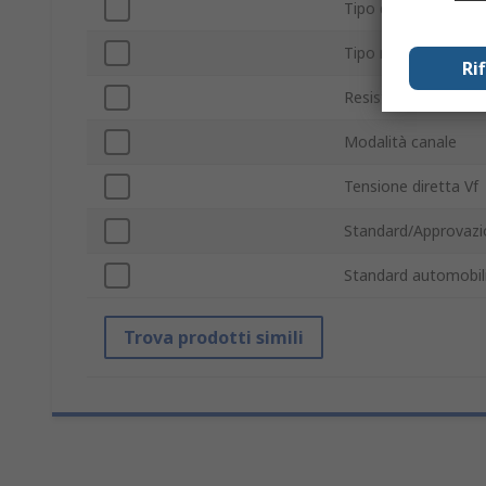
Tipo di package
Tipo montaggio
Ri
Resistenza massima 
Modalità canale
Tensione diretta Vf
Standard/Approvazi
Standard automobili
Trova prodotti simili