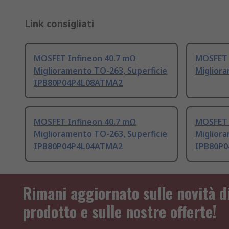
Link consigliati
MOSFET Infineon 40.7 mΩ
MOSFET 
Miglioramento TO-263, Superficie
Migliora
IPB80P04P4L08ATMA2
MOSFET Infineon 40.7 mΩ
MOSFET 
Miglioramento TO-263, Superficie
Migliora
IPB80P04P4L04ATMA2
IPB80P
Rimani aggiornato sulle novità d
prodotto e sulle nostre offerte!