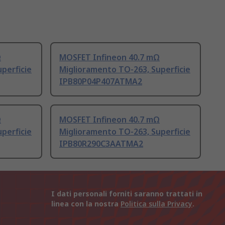
Ω
MOSFET Infineon 40.7 mΩ
perficie
Miglioramento TO-263, Superficie
IPB80P04P407ATMA2
Ω
MOSFET Infineon 40.7 mΩ
perficie
Miglioramento TO-263, Superficie
IPB80R290C3AATMA2
I dati personali forniti saranno trattati in
linea con la nostra
Politica sulla Privacy
.