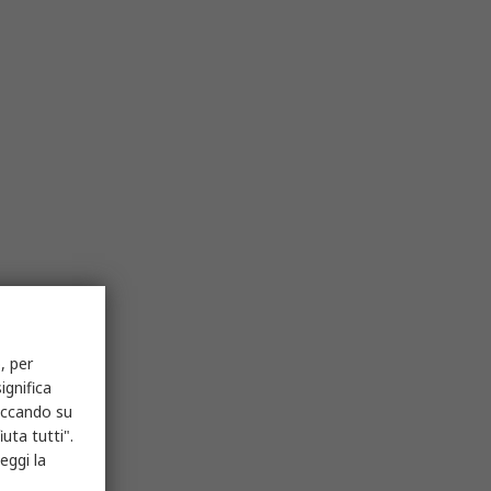
, per
ignifica
liccando su
uta tutti".
eggi la