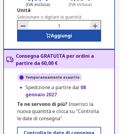
(IVA esclusa)
(IVA inclusa)
Add
Unità
to
Selezionare o digitare la quantità
Basket
Aggiungi
Consegna GRATUITA per ordini a
partire da 60,00 €
Temporaneamente esaurito
Spedizione a partire dal
08
gennaio 2027
Te ne servono di più?
Inserisci la
nuova quantità e clicca su "Controlla
le date di consegna".
Controlla le date di consegna