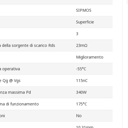
SIPMOS
Superficie
3
della sorgente di scarico Rds
23mΩ
Miglioramento
 operativa
-55°C
te Qg @ Vgs
115nC
tenza massima Pd
340W
ma di funzionamento
175°C
oni
No
10.31mm