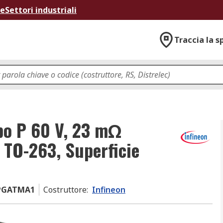
ne
Settori industriali
Traccia la s
po P 60 V, 23 mΩ
 TO-263, Superficie
PGATMA1
Costruttore
:
Infineon