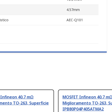
4.57mm
stico
AEC-Q101
Infineon 40.7 mΩ
MOSFET Infineon 40.7 m
mento TO-263, Superficie
Miglioramento TO-263, Su
IPB80P04P405ATMA2