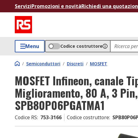
Servizi
Promozioni e novità
Richiedi una quotazio
Menu
Codice costruttore
/
Semiconduttori
/
Discreti
/
MOSFET
MOSFET Infineon, canale Ti
Miglioramento, 80 A, 3 Pin,
SPB80P06PGATMA1
Codice RS
:
753-3166
Codice costruttore
:
SPB80P06