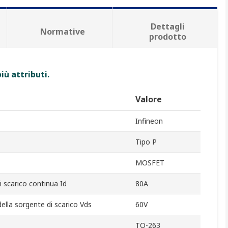
Dettagli
Normative
prodotto
iù attributi.
Valore
Infineon
Tipo P
MOSFET
 scarico continua Id
80A
lla sorgente di scarico Vds
60V
TO-263