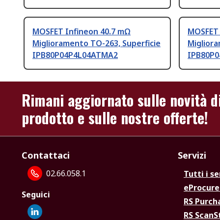
MOSFET Infineon 40.7 mΩ
MOSFET 
Miglioramento TO-263, Superficie
Migliora
IPB80P04P4L04ATMA2
IPB80P
Rimani aggiornato sulle novità d
prodotto e sulle nostre offerte!
Contattaci
Servizi
02.66.058.1
Tutti i se
eProcur
Seguici
RS Purc
RS Scan