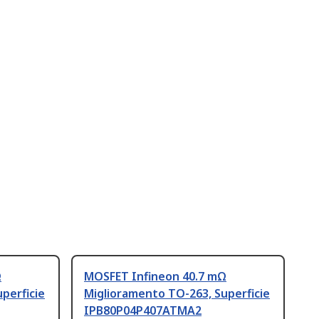
Ω
MOSFET Infineon 40.7 mΩ
perficie
Miglioramento TO-263, Superficie
IPB80P04P407ATMA2