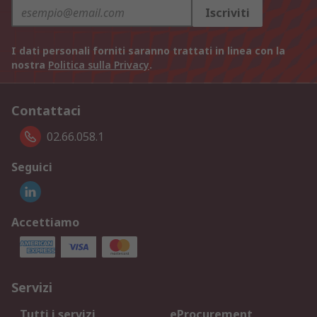
Iscriviti
I dati personali forniti saranno trattati in linea con la
nostra
Politica sulla Privacy
.
Contattaci
02.66.058.1
Seguici
Accettiamo
Servizi
Tutti i servizi
eProcurement