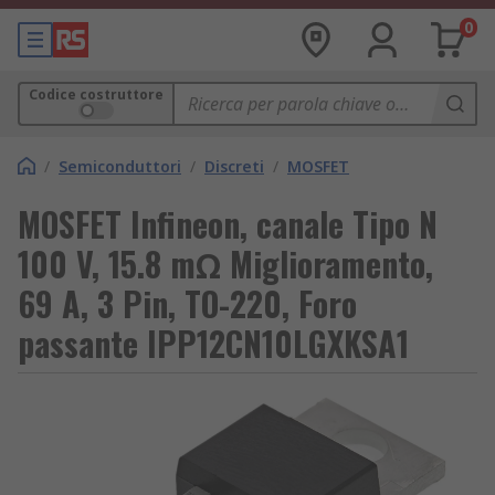
0
Codice costruttore
/
Semiconduttori
/
Discreti
/
MOSFET
MOSFET Infineon, canale Tipo N
100 V, 15.8 mΩ Miglioramento,
69 A, 3 Pin, TO-220, Foro
passante IPP12CN10LGXKSA1