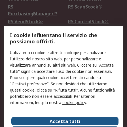
RS
RS ScanStock®
PurchasingManager™
RS VendStock®
RS ControlStock®
Servizio di taratura
MePA
I cookie influenzano il servizio che
possiamo offrirti.
Legale
Utilizziamo i cookie e altre tecnologie per analizzare
Informativa Cookie
Informativa Privacy -
l'utilizzo del nostro sito web, per personalizzare e
Aggiornata
visualizzare annunci su altri siti web. Cliccare su "Accetta
Email Security
Termini d'uso
tutti" significa accettare l'uso dei cookie non essenziali.
Condizioni di vendita
Condizioni generali di
Puoi scegliere quali cookie accettare cliccando su
servizio
"Gestisci preferenze". Se non desideri che utilizziamo
questi cookie, clicca su "Rifiuta tutti". Alcune funzionalità
Etica e responsabilità
potrebbero non essere accessibili. Per ulteriori
informazioni, leggi la nostra
cookie policy
.
Chi Siamo
Chi Siamo
Contattaci
Accetta tutti
Supporto
ESG