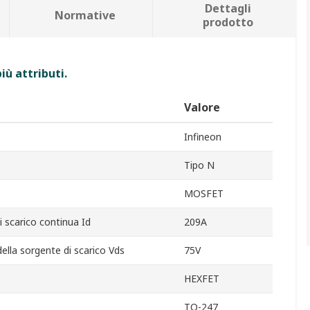
Dettagli
Normative
prodotto
iù attributi.
Valore
Infineon
Tipo N
MOSFET
 scarico continua Id
209A
lla sorgente di scarico Vds
75V
HEXFET
TO-247