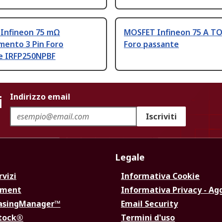
Infineon 75 mΩ
MOSFET Infineon 75 A TO
mento 3 Pin Foro
Foro passante
e IRFP250NPBF
i
Indirizzo email
Iscriviti
Legale
rvizi
Informativa Cookie
ement
Informativa Privacy - Ag
hasingManager™
Email Security
Stock®
Termini d'uso