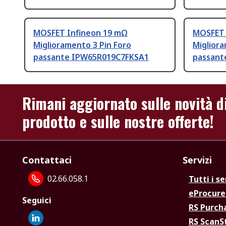
MOSFET Infineon 19 mΩ
MOSFET 
Miglioramento 3 Pin Foro
Migliora
passante IPW65R019C7FKSA1
passant
Rimani aggiornato sulle novità d
prodotto e sulle nostre offerte!
Contattaci
Servizi
02.66.058.1
Tutti i se
eProcur
Seguici
RS Purc
RS Scan