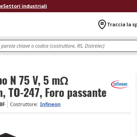
ne
Settori industriali
Traccia la s
po N 75 V, 5 mΩ
n, TO-247, Foro passante
BF
Costruttore
:
Infineon