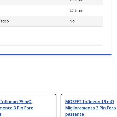
20.3mm
stico
No
Infineon 75 mΩ
MOSFET Infineon 19 mΩ
mento 3 Pin Foro
Miglioramento 3 Pin Foro
e
passante