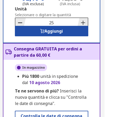
(IVA esclusa)
(IVA inclusa)
Add
Unità
to
Selezionare o digitare la quantità
Basket
Aggiungi
Consegna GRATUITA per ordini a
partire da 60,00 €
In magazzino
Più
1800
unità in spedizione
dal
10 agosto 2026
Te ne servono di più?
Inserisci la
nuova quantità e clicca su "Controlla
le date di consegna".
Controlla le date di consegna