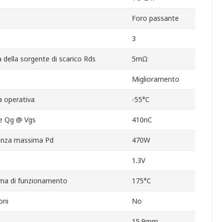
Foro passante
3
della sorgente di scarico Rds
5mΩ
Miglioramento
 operativa
-55°C
te Qg @ Vgs
410nC
tenza massima Pd
470W
1.3V
ma di funzionamento
175°C
oni
No
15.9mm