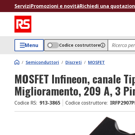
Servizi
Promozioni e novità
Richiedi una quotazio
Menu
Codice costruttore
/
Semiconduttori
/
Discreti
/
MOSFET
MOSFET Infineon, canale Ti
Miglioramento, 209 A, 3 Pi
Codice RS
:
913-3865
Codice costruttore
:
IRFP2907P