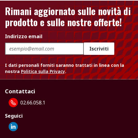
Rimani aggiornato sulle novità di
prodotto e sulle nostre offerte!
Indirizzo email
Iscriviti
I dati personali forniti saranno trattati in linea con la
nostra
Politica sulla Privacy
.
Contattaci
02.66.058.1
Seguici