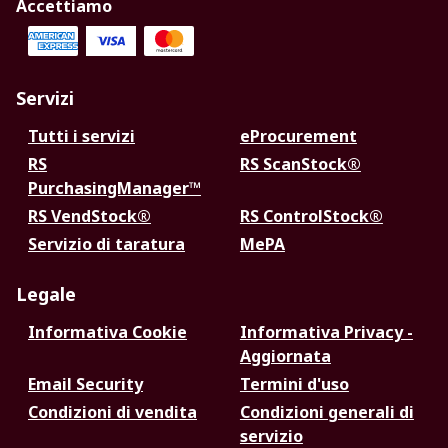
Accettiamo
Servizi
Tutti i servizi
eProcurement
RS
RS ScanStock®
PurchasingManager™
RS VendStock®
RS ControlStock®
Servizio di taratura
MePA
Legale
Informativa Cookie
Informativa Privacy -
Aggiornata
Email Security
Termini d'uso
Condizioni di vendita
Condizioni generali di
servizio