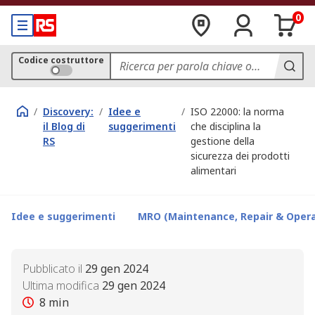
0
Codice costruttore
/
Discovery:
/
Idee e
/
ISO 22000: la norma
il Blog di
suggerimenti
che disciplina la
RS
gestione della
sicurezza dei prodotti
alimentari
Idee e suggerimenti
MRO (Maintenance, Repair & Opera
Pubblicato il
29 gen 2024
Ultima modifica
29 gen 2024
8
min