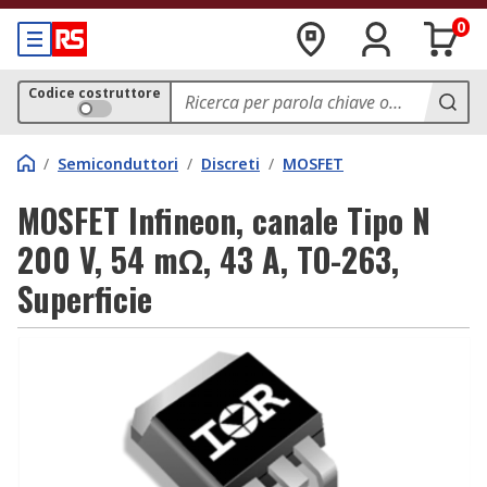
0
Codice costruttore
/
Semiconduttori
/
Discreti
/
MOSFET
MOSFET Infineon, canale Tipo N
200 V, 54 mΩ, 43 A, TO-263,
Superficie