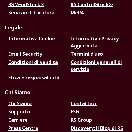
RS VendStock®
RS ControlStock®
Servizio di taratura
MePA
Legale
Informativa Cookie
Informativa Privacy -
Aggiornata
Email Security
Termini d'uso
Condizioni di vendita
Condizioni generali di
servizio
Etica e responsabilità
Chi Siamo
Chi Siamo
Contattaci
Supporto
ESG
Carriere
RS Group
Press Centre
Discovery: il Blog di RS