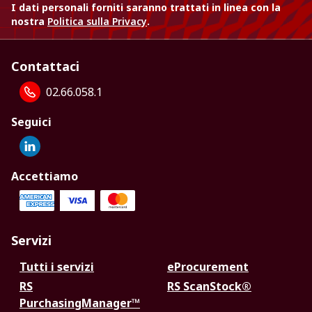
I dati personali forniti saranno trattati in linea con la
nostra
Politica sulla Privacy
.
Contattaci
02.66.058.1
Seguici
Accettiamo
Servizi
Tutti i servizi
eProcurement
RS
RS ScanStock®
PurchasingManager™