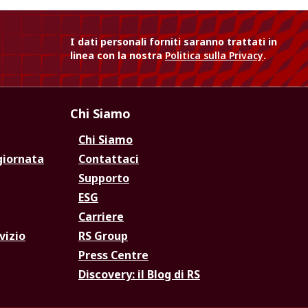
I dati personali forniti saranno trattati in
linea con la nostra
Politica sulla Privacy
.
Chi Siamo
Chi Siamo
giornata
Contattaci
Supporto
ESG
Carriere
vizio
RS Group
Press Centre
Discovery: il Blog di RS