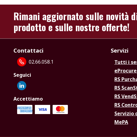
Rimani aggiornato sulle novità d
prodotto e sulle nostre offerte!
Contattaci
Servizi
02.66.058.1
Tutti i se
eProcur
Seguici
RS Purc
RS Scan
RS Vend
Accettiamo
RS Contr
Servizio 
MePA