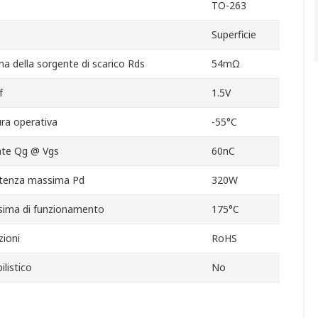
TO-263
Superficie
a della sorgente di scarico Rds
54mΩ
f
1.5V
ra operativa
-55°C
gate Qg @ Vgs
60nC
otenza massima Pd
320W
ima di funzionamento
175°C
ioni
RoHS
listico
No