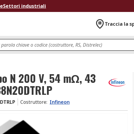
ne
Settori industriali
Traccia la s
po N 200 V, 54 mΩ, 43
S38N20DTRLP
0DTRLP
Costruttore
:
Infineon