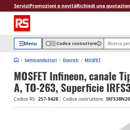
Servizi
Promozioni e novità
Richiedi una quotazio
Menu
Codice costruttore
/
Semiconduttori
/
Discreti
/
MOSFET
MOSFET Infineon, canale Ti
A, TO-263, Superficie IRF
Codice RS
:
257-9428
Codice costruttore
:
IRFS38N2