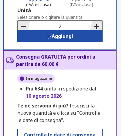
(IVA esclusa)
(IVA inclusa)
Add
Unità
to
Selezionare o digitare la quantità
Basket
Aggiungi
Consegna GRATUITA per ordini a
partire da 60,00 €
In magazzino
Più
634
unità in spedizione dal
10 agosto 2026
Te ne servono di più?
Inserisci la
nuova quantità e clicca su "Controlla
le date di consegna".
Controlla le date di consegna