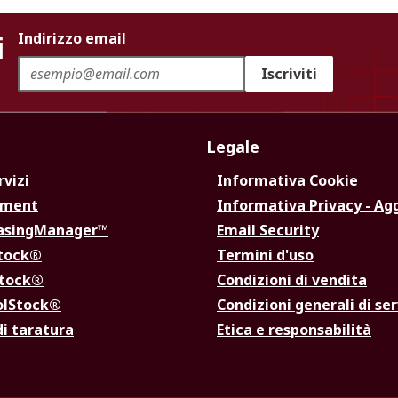
i
Indirizzo email
Iscriviti
Legale
rvizi
Informativa Cookie
ement
Informativa Privacy - Ag
hasingManager™
Email Security
Stock®
Termini d'uso
Stock®
Condizioni di vendita
olStock®
Condizioni generali di ser
di taratura
Etica e responsabilità