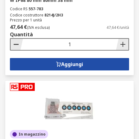
W IP68 80 mm 80mm 38 mm
Codice RS
557-783
Codice costruttore
8214J/2H3
Prezzo per 1 unità
47,64 €
(IVA esclusa)
47,64 €/unità
Quantità
Aggiungi
In magazzino