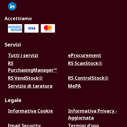
Accettiamo
Servizi
Tutti i servizi
eProcurement
RS
RS ScanStock®
PurchasingManager™
RS VendStock®
RS ControlStock®
Servizio di taratura
MePA
Legale
Informativa Cookie
Informativa Privacy -
Aggiornata
Email Security
Termini d'uso