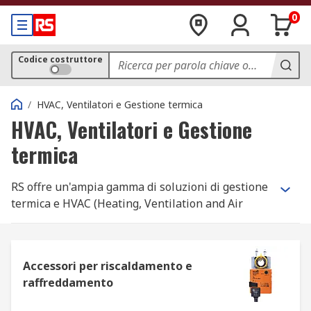
0
Codice costruttore
/
HVAC, Ventilatori e Gestione termica
HVAC, Ventilatori e Gestione
termica
RS offre un'ampia gamma di soluzioni di gestione
termica e HVAC (Heating, Ventilation and Air
Conditioning) in stock per soddisfare tutte le
esigenze.
Che cosa si intende per HVAC?
Accessori per riscaldamento e
raffreddamento
È un acronimo che sta per impianti di