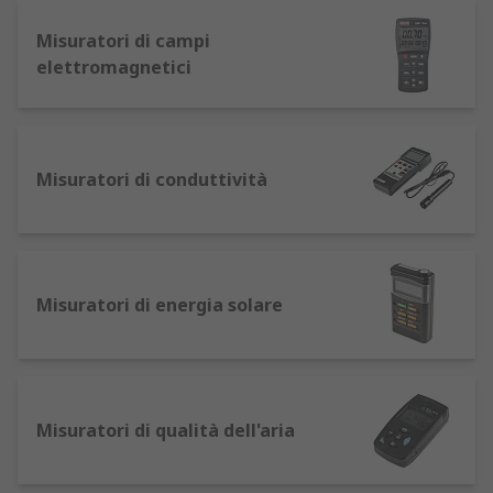
operativi:
Misuratori di campi
parametro da misurare: umidità, rumore,
elettromagnetici
luce, velocità dell’aria, gas, pH, ecc.;
precisione richiesta: scegli strumenti con
certificazione di taratura (es. ISO, UKAS) per
audit o laboratori;
Misuratori di conduttività
ambiente operativo: in esterno o in
presenza di polvere/umidità, privilegia
modelli con grado di protezione IP65/IP67;
portabilità vs integrazione: per ispezioni
Misuratori di energia solare
rapide, opta per strumenti palmari con
batteria a lunga durata; per monitoraggio
continuo, valuta soluzioni fisse con uscite
analogiche o Modbus.
Misuratori di qualità dell'aria
Utilizza i filtri del catalogo per restringere la
ricerca in base a range, classe di precisione,