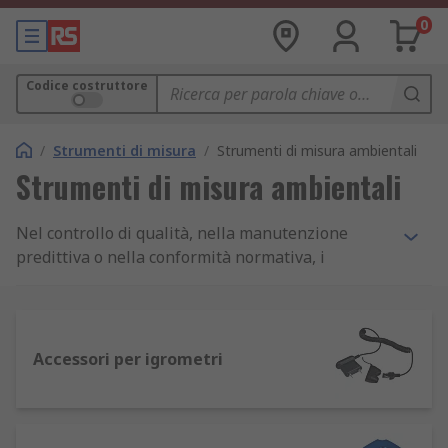
0
Codice costruttore
/
Strumenti di misura
/
Strumenti di misura ambientali
Strumenti di misura ambientali
Nel controllo di qualità, nella manutenzione
predittiva o nella conformità normativa, i
strumenti di misura ambientali sono componenti
critici per garantire che temperatura, umidità,
pressione, rumore e altri parametri restino entro
i limiti operativi. Che tu stia monitorando un
Accessori per igrometri
impianto HVAC, validando un ambiente
cleanroom o eseguendo audit di sicurezza sul
campo, ogni strumento per monitoraggio