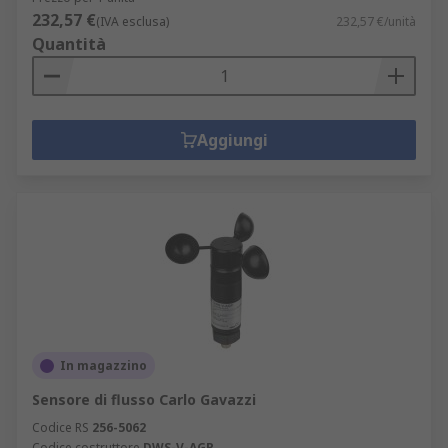
232,57 €
(IVA esclusa)
232,57 €/unità
Quantità
Aggiungi
In magazzino
Sensore di flusso Carlo Gavazzi
Codice RS
256-5062
Codice costruttore
DWS-V-AGP