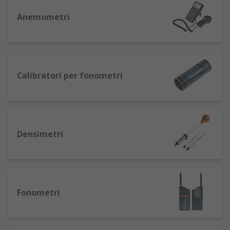
ambienti sensibili (es. data center, archivi,
Anemometri
produzione farmaceutica);
Anemometri: essenziali per la verifica del
flusso d’aria in cappe, condotti e ambienti di
processo;
Calibratori per fonometri
Fonometri: per il monitoraggio acustico
conforme alle normative di sicurezza sul
lavoro;
Luxmetri: per garantire illuminamento
Densimetri
adeguato in uffici, scuole e aree produttive;
Stazioni meteorologiche: per il rilevamento
continuo di pressione, vento, pioggia e
radiazione solare in applicazioni outdoor;
Misuratori di qualità dell’aria e rilevatori di
Fonometri
gas: fondamentali in ambienti confinati,
impianti di trattamento e sicurezza
industriale;