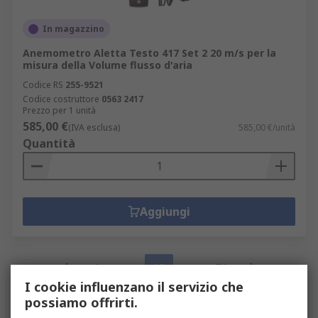
In magazzino
Anemometro Aletta Testo 417 Set 2 20 m/s per la
misura della Volume flusso d'aria
Codice RS
255-9521
Codice costruttore
0563 2417
Prezzo per 1 unità
585,00 €
(IVA esclusa)
585,00 €/unità
Quantità
Aggiungi
1
15
71
I cookie influenzano il servizio che
Risultati per pagina
20
50
100
possiamo offrirti.