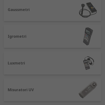
Phmetri e misuratori di conduttività: per il
Gaussmetri
controllo di acque reflue, processi chimici e
ambienti idrici.
Ogni categoria include modelli portatili, fissi e
con funzionalità avanzate come registrazione
Igrometri
dati, allarmi configurabili e connettività wireless.
Per il monitoraggio del flusso d’aria in impianti di
ventilazione, consulta la
gamma completa di
anemometri
, disponibili in versione termica, a
elica e con sonda telescopica.
Luxmetri
Come scegliere lo strumento di
monitoraggio ambientale
Misuratori UV
La selezione dello strumento per monitoraggio
ambientale corretto dipende da quattro criteri