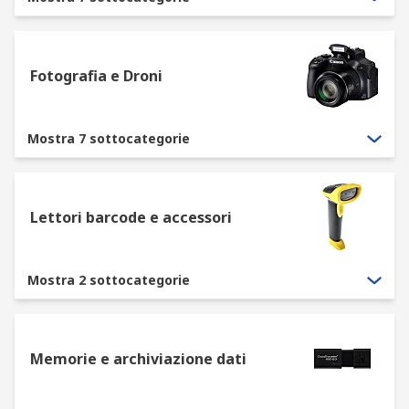
I dispositivi di input, come ad esempio
mouse e tastiere, sono dispositivi essenziali
per l'utilizzo del computer. RS ne offre vari
Fotografia e Droni
tipi, tra cui mouse e tastiere dal design
ergonomico, il che ci consente di disporre
Mostra 7 sottocategorie
delle soluzioni adatte per tutti gli utenti.
Altri dispositivi includono sfere di
puntamento, webcam, microfoni, lettori di
codici a barre, ecc.
Lettori barcode e accessori
I dispositivi di output, come i monitor dei
computer, rappresentano un elemento
essenziale per la visualizzazione delle
Mostra 2 sottocategorie
informazioni. RS offre una vasta gamma di
monitor computer con diverse misure,
risoluzioni e qualità. La nostra gamma
Memorie e archiviazione dati
assicura la soluzione giusta per ogni
esigenza. Altri dispositivi di output