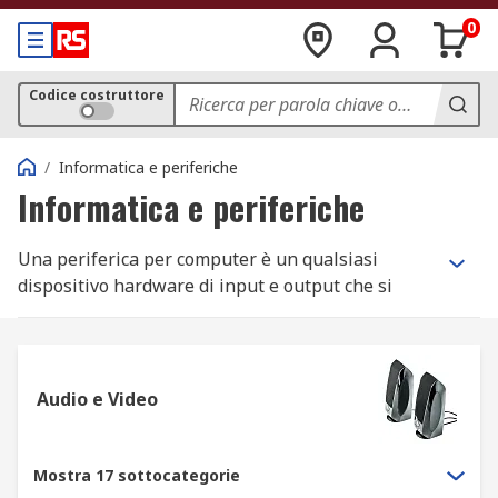
0
Codice costruttore
/
Informatica e periferiche
Informatica e periferiche
Una periferica per computer è un qualsiasi
dispositivo hardware di input e output che si
collega a un computer, ma non è necessariamente
un elemento che fa parte della struttura del
nucleo del computer stesso. Gli elementi
fondamentali di un computer includono l'unità
Audio e Video
del processore centrale e gli elementi all'interno
scheda madre. Gli altri elementi sono
comunemente considerati come una periferica
Mostra 17 sottocategorie