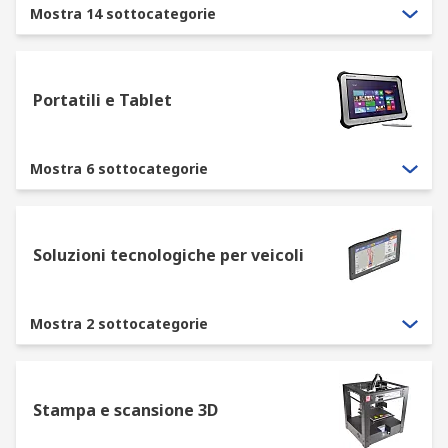
includono stampanti, proiettori, altoparlanti
Mostra 14 sottocategorie
e cuffie. Questi sono tutti adatti per diverse
soluzioni domestiche e aziendali.
I dispositivi di archiviazione, come i dischi
Portatili e Tablet
rigidi esterni, le chiavette USB o i CD/DVD.
I dispositivi di rete, come router, firewall e
switch di rete.
Mostra 6 sottocategorie
Perché scegliere RS per computer e
periferiche?
Soluzioni tecnologiche per veicoli
Grazie alla reputazione per la qualità e il
servizio, garantiamo che la nostra gamma includa
Mostra 2 sottocategorie
i prodotti più aggiornati, competitivi e meglio
assortiti, offrendo ai nostri clienti un ottimo
servizio in ogni visita. Ogni articolo venduto da RS
è realizzato da uno dei nostri produttori di fiducia
Stampa e scansione 3D
o prodotto da noi direttamente. In tal modo,