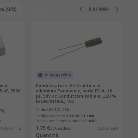
a (0/8)
Resetta
3
di
999+
In magazzino
ico
Condensatore elettrolitico in
25 pF, 250V
alluminio Panasonic, serie FC-A, 10
μF, 50V cc Conduttore radiale, ±20 %
EEUFC1H100L, 105
Codice RS
571-256
PAJ
Codice costruttore
EEUFC1H100L
à
Prezzo per 1 confezione da 5 unità
1,75 €
0,185 €/unità
(IVA esclusa)
0,35 €/unità
Quantità