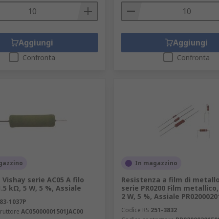
Aggiungi
Aggiungi
Confronta
Confronta
gazzino
In magazzino
 Vishay serie AC05 A filo
Resistenza a film di metall
1.5 kΩ, 5 W, 5 %, Assiale
serie PR0200 Film metallico
2 W, 5 %, Assiale PR020002
83-1037P
Codice RS
251-3832
ruttore
AC05000001501JAC00