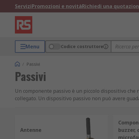
Servizi
Promozioni e novità
Richiedi una quotazio
Menu
Codice costruttore
/
Passivi
Passivi
Un componente passivo è un piccolo dispositivo che non
collegato. Un dispositivo passivo non può avere guada
induttori, condensatori e trasformatori che insieme s
essere utilizzati individualmente o collegati insieme a
segnali complessiTipi di componenti passivi Conden
Compone
a come funziona una batteria. Il condensatore è comp
Antenne
buzzer, c
Le piastre accumulano una carica elettrica quando son
microfo