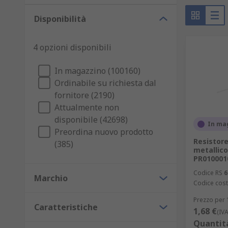
Disponibilità
4 opzioni disponibili
In magazzino (100160)
Ordinabile su richiesta dal
fornitore (2190)
Attualmente non
disponibile (42698)
In ma
Preordina nuovo prodotto
Resistore
(385)
metallico
PR010001
Codice RS
6
Marchio
Codice cost
Prezzo per 
Caratteristiche
1,68 €
(IV
Quantit