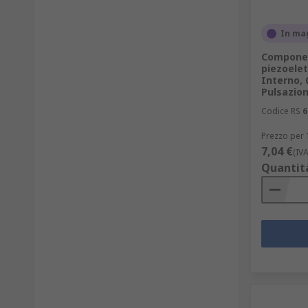
In ma
Componen
piezoelet
Interno, 
Pulsazio
Codice RS
6
Prezzo per 
7,04 €
(IV
Quantit