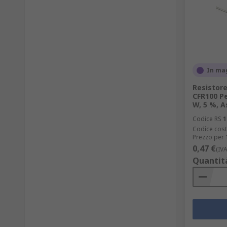
In ma
Resistore
CFR100 Pe
W, 5 %, A
Codice RS
1
Codice cost
Prezzo per 
0,47 €
(IV
Quantit