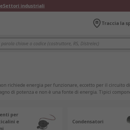
ne
Settori industriali
Traccia la s
 richiede energia per funzionare, eccetto per il circuito di 
gno di potenza e non è una fonte di energia. Tipici compone
ono richiesti per costruire qualunque circuito elettrico o e
ll'interno di un circuito, sia in serie o in una combinazione i
satoriUn condensatore è un componente che può raccogliere
nti per
osto da 2 conduttori adiacenti (generalmente piastre) che so
icalini e
Condensatori
o collegate a una fonte di alimentazione. Una piastra accum
ni