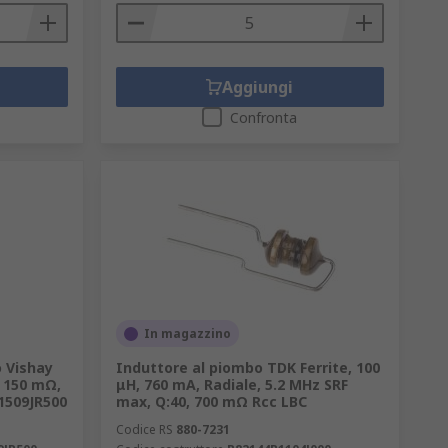
Aggiungi
Confronta
In magazzino
o Vishay
Induttore al piombo TDK Ferrite, 100
, 150 mΩ,
μH, 760 mA, Radiale, 5.2 MHz SRF
01509JR500
max, Q:40, 700 mΩ Rcc LBC
Codice RS
880-7231