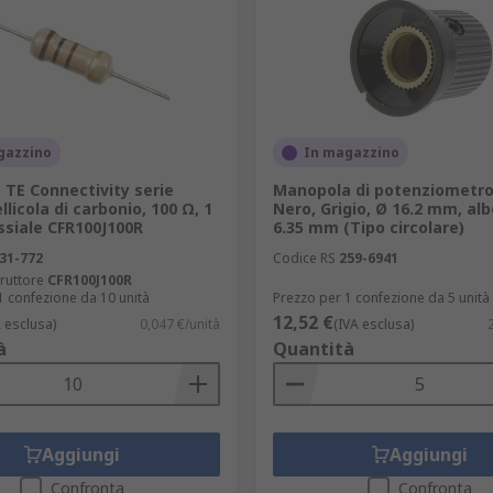
gazzino
In magazzino
 TE Connectivity serie
Manopola di potenziometro
llicola di carbonio, 100 Ω, 1
Nero, Grigio, Ø 16.2 mm, al
ssiale CFR100J100R
6.35 mm (Tipo circolare)
31-772
Codice RS
259-6941
ruttore
CFR100J100R
1 confezione da 10 unità
Prezzo per 1 confezione da 5 unità
12,52 €
A esclusa)
0,047 €/unità
(IVA esclusa)
à
Quantità
Aggiungi
Aggiungi
Confronta
Confronta