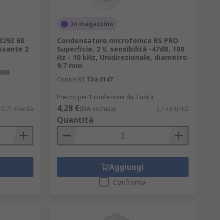
In magazzino
3293 68
Condensatore microfonico RS PRO
assante 2
Superficie, 2 V, sensibilità -47dB, 100
Hz - 10 kHz, Unidirezionale, diametro
9.7 mm
000
Codice RS
724-3147
Prezzo per 1 confezione da 2 unità
4,28 €
0,71 €/unità
(IVA esclusa)
2,14 €/unità
Quantità
Aggiungi
Confronta