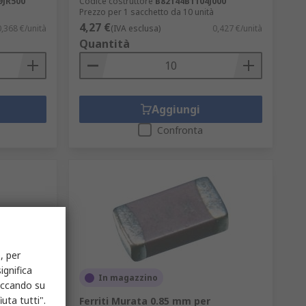
9JR500
Codice costruttore
B82144B1104J000
Prezzo per 1 sacchetto da 10 unità
4,27 €
0,368 €/unità
(IVA esclusa)
0,427 €/unità
Quantità
Aggiungi
Confronta
, per
ignifica
In magazzino
liccando su
uta tutti".
erie LXS,
Ferriti Murata 0.85 mm per