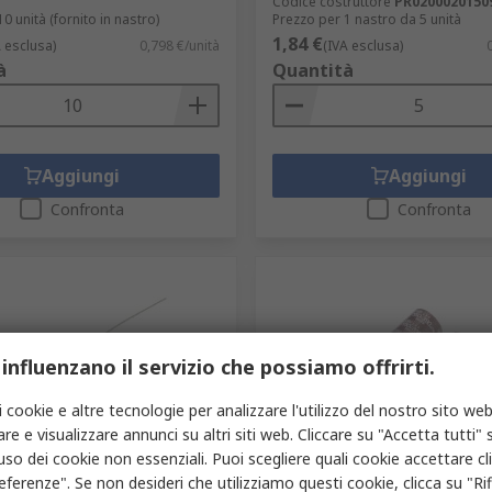
Codice costruttore
PR0200020150
0 unità (fornito in nastro)
Prezzo per 1 nastro da 5 unità
1,84 €
A esclusa)
0,798 €/unità
(IVA esclusa)
à
Quantità
Aggiungi
Aggiungi
Confronta
Confronta
 influenzano il servizio che possiamo offrirti.
i cookie e altre tecnologie per analizzare l'utilizzo del nostro sito web
re e visualizzare annunci su altri siti web. Cliccare su "Accetta tutti" s
gazzino
In magazzino
'uso dei cookie non essenziali. Puoi scegliere quali cookie accettare c
eferenze". Se non desideri che utilizziamo questi cookie, clicca su "Rifi
 TE Connectivity serie
Condensatore CHEMI-CON, s