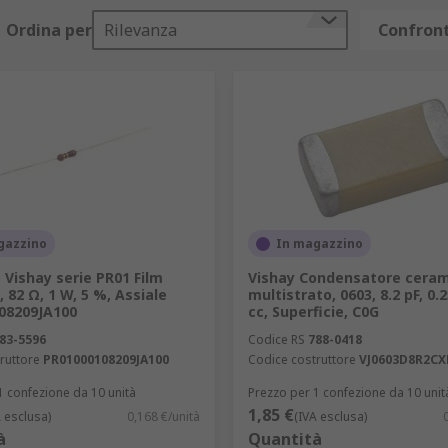
Ordina per
Rilevanza
Confront
gazzino
In magazzino
 Vishay serie PR01 Film
Vishay Condensatore ceram
, 82 Ω, 1 W, 5 %, Assiale
multistrato, 0603, 8.2 pF, 0.
08209JA100
cc, Superficie, C0G
83-5596
Codice RS
788-0418
ruttore
PR01000108209JA100
Codice costruttore
VJ0603D8R2CX
1 confezione da 10 unità
Prezzo per 1 confezione da 10 unit
1,85 €
A esclusa)
0,168 €/unità
(IVA esclusa)
à
Quantità