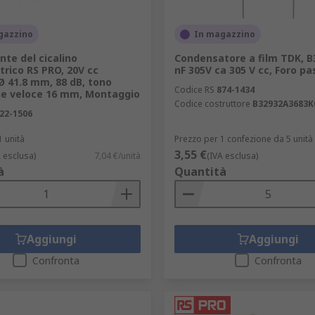
gazzino
In magazzino
te del cicalino
Condensatore a film TDK, B
trico RS PRO, 20V cc
nF 305V ca 305 V cc, Foro p
Ø 41.8 mm, 88 dB, tono
Codice RS
874-1434
ne veloce 16 mm, Montaggio
Codice costruttore
B32932A3683K
22-1506
1 unità
Prezzo per 1 confezione da 5 unità
3,55 €
A esclusa)
7,04 €/unità
(IVA esclusa)
à
Quantità
Aggiungi
Aggiungi
Confronta
Confronta