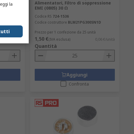
Alimentatori, Filtro di soppressione
eggi la
C,
EMI (0805) 30 Ω
Codice RS
724-1536
Codice costruttore
BLM21PG300SN1D
61MA50S
utti
Prezzo per 1 confezione da 25 unità
1,50 €
8,40 €/unità
(IVA esclusa)
0,06 €/unità
Quantità
Aggiungi
Confronta